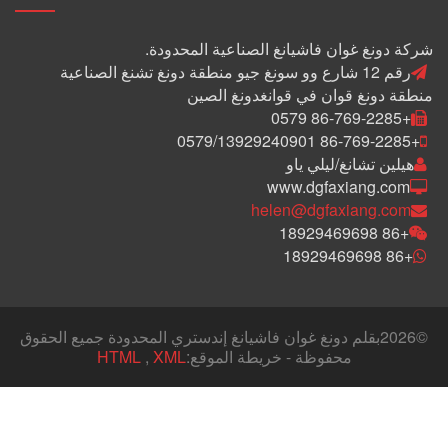
شركة دونغ غوان فاشيانغ الصناعية المحدودة.
رقم 12 شارع وو سونغ جيو منطقة دونغ تشنغ الصناعية
منطقة دونغ قوان في قوانغدونغ الصين
+86-769-2285 0579
+86-769-2285 0579/13929240901
هيلين تشانغ/ليلي ياو
www.dgfaxiang.com
helen@dgfaxiang.com
+86 18929469698
+86 18929469698
©
2026بقلم دونغ غوان فاشيانغ إندستري المحدودة جميع الحقوق
محفوظة - خريطة الموقع:
XML
,
HTML