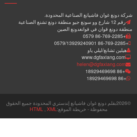
شركة دونغ غوان فاشيانغ الصناعية المحدودة.
رقم 12 شارع وو سونغ جيو منطقة دونغ تشنغ الصناعية
منطقة دونغ قوان في قوانغدونغ الصين
+86-769-2285 0579
+86-769-2285 0579/13929240901
هيلين تشانغ/ليلي ياو
www.dgfaxiang.com
helen@dgfaxiang.com
+86 18929469698
+86 18929469698
©
2026بقلم دونغ غوان فاشيانغ إندستري المحدودة جميع الحقوق
محفوظة - خريطة الموقع:
XML
,
HTML