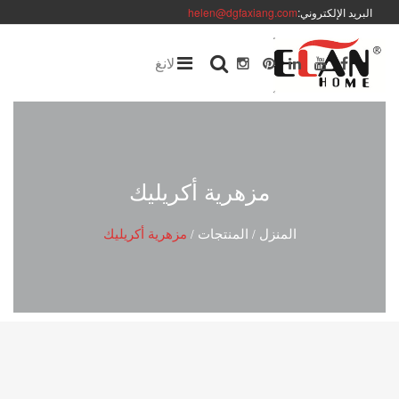
البريد الإلكتروني:
helen@dgfaxiang.com
لانغ
مزهرية أكريليك
المنزل
المنتجات
مزهرية أكريليك
/
/