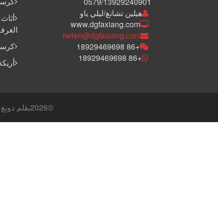
كرسي
0579/13929240901
هيلين تشانغ/ليلي ياو
أثاث 
www.dgfaxiang.com
الغرفة
helen@dgfaxiang.com
كرسي
+86 18929469698
+86 18929469698
أريكة
©
2026بقلم دونغ غوان فاشيانغ إندستري المحدودة جميع الحقوق محفوظة - خريطة الموقع: