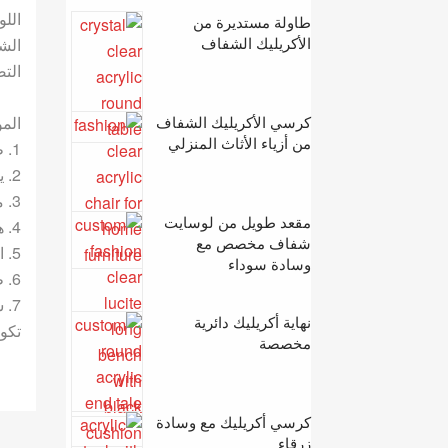
اللو
طاولة مستديرة من
الأكريليك الشفاف
الش
التص
كرسي الأكريليك الشفاف
الم
من أزياء الأثاث المنزلي
1. طاولة القهوة الحديثة بالأكريليك اجعل غرفة الطعام أنيقة.
2. يمكن وضع طاولات أكريليك عصرية في غرفة الجلوس أو المكتب.
3. من السهل على عملائك اختيار وشراء المنتجات.
مقعد طويل من لوسايت
4. هذه الأثاث العصري سيحسن نمط حياتك.
شفاف مخصص مع
5. التصميم الخاص أو الطاولة عالية الجودة يمكن أن تجذب الكثير من الناس لشراء منتجاتك.
وسادة سوداء
6. طاولة الأكريليك صلبة وقوية. والخدمة أكثر من 5 سنوات.
7.
نهاية أكريليك دائرية
تكو
مخصصة
كرسي أكريليك مع وسادة
زرقاء