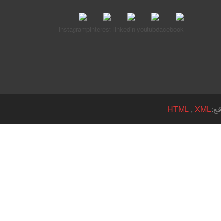
HTML
,
XML