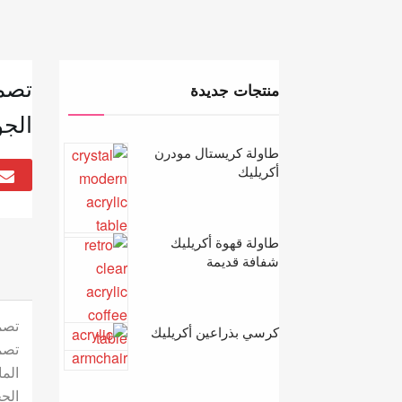
تصمي
منتجات جديدة
الجو
طاولة كريستال مودرن
أكريليك
طاولة قهوة أكريليك
شفافة قديمة
تصم
كرسي بذراعين أكريليك
تصم
الم
الح