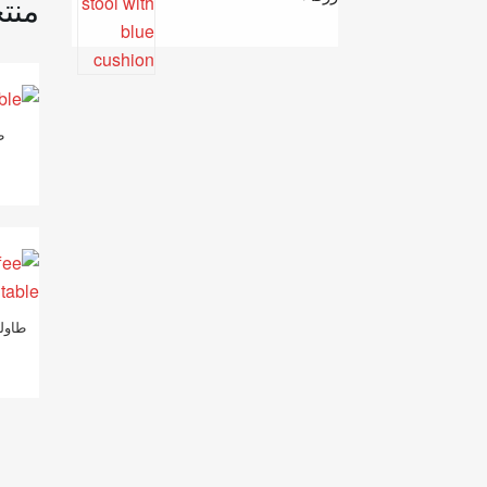
منت
ط
طاول