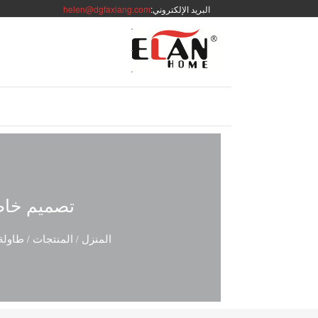
البريد الإلكتروني:
helen@dgfaxiang.com
تصميم خاص 
المنزل
المنتجات
طاولة 
/
/