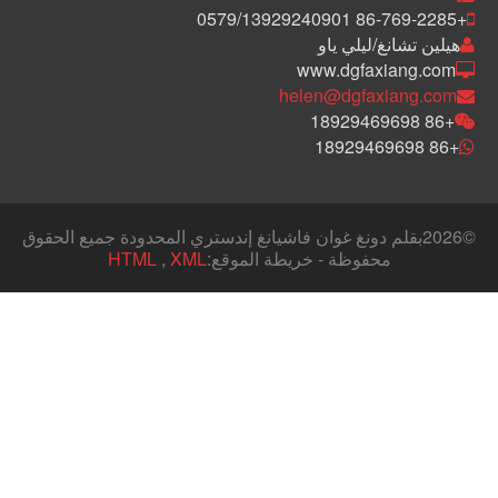
+86-769-2285 0579/13929240901
هيلين تشانغ/ليلي ياو
www.dgfaxiang.com
helen@dgfaxiang.com
+86 18929469698
+86 18929469698
©
2026بقلم دونغ غوان فاشيانغ إندستري المحدودة جميع الحقوق
محفوظة - خريطة الموقع:
XML
,
HTML