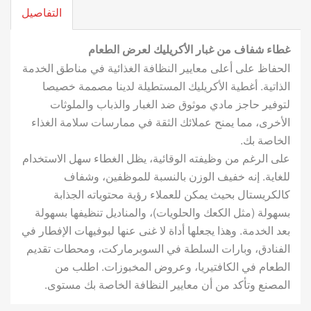
التفاصيل
غطاء شفاف من غبار الأكريليك لعرض الطعام
الحفاظ على أعلى معايير النظافة الغذائية في مناطق الخدمة
الذاتية. أغطية الأكريليك المستطيلة لدينا مصممة خصيصا
لتوفير حاجز مادي موثوق ضد الغبار والذباب والملوثات
الأخرى، مما يمنح عملائك الثقة في ممارسات سلامة الغذاء
الخاصة بك.
على الرغم من وظيفته الوقائية، يظل الغطاء سهل الاستخدام
للغاية. إنه خفيف الوزن بالنسبة للموظفين، وشفاف
كالكريستال بحيث يمكن للعملاء رؤية محتوياته الجذابة
بسهولة (مثل الكعك والحلويات)، والمناديل تنظيفها بسهولة
بعد الخدمة. وهذا يجعلها أداة لا غنى عنها لبوفيهات الإفطار في
الفنادق، وبارات السلطة في السوبرماركت، ومحطات تقديم
الطعام في الكافتيريا، وعروض المخبوزات. اطلب من
المصنع وتأكد من أن معايير النظافة الخاصة بك مستوى.