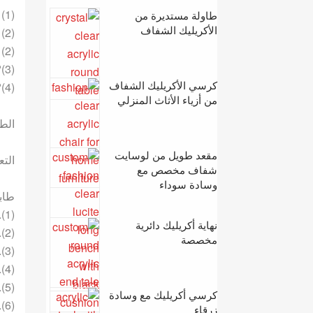
(1) المادة: مادة أكريليك مصبوبة عالية الجودة.
طاولة مستديرة من
الأكريليك الشفاف
(2) السماكة: 15-100 مم
(2) الحجم: مخصص
(3)? تصميم وحجم مخصص متاحان.
كرسي الأكريليك الشفاف
(4)? الصناعة الرئيسية: القطع، الثني الساخن، التنظيف الساخن، الطباعة الحريرية، الغراء،
من أزياء الأثاث المنزلي
الطح
مقعد طويل من لوسايت
التع
شفاف مخصص مع
وسادة سوداء
طابع
(1). تصميم أنيق ومعاصر.
نهاية أكريليك دائرية
(2). معيار SGS & ROHS.
مخصصة
(3). شفافية الضوء العالية مثل الكريستال.
(4). أقصى درجات المقاومة للعوامل الجوية ومقاومة المواد الكيميائية.
(5). لون مستقر تحت التعريض الخارجي.
كرسي أكريليك مع وسادة
(6).? سهل الصيانة والتنظيف.
زرقاء