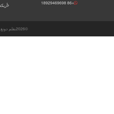
+86 18929469698
أريكة
©
2026بقلم دونغ غوان فاشيانغ إندستري المحدودة جميع الحقوق محفوظة - خريطة الموقع: