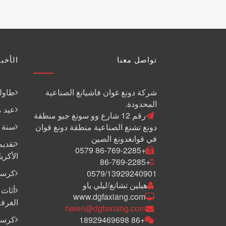
تواصل معنا
الأخبا
شركة دونغ غوان فاشيانغ الصناعية
طاولة
المحدودة.
عيد م
رقم 12 شارع وو سونغ جيو منطقة
سنة جد
دونغ تشنغ الصناعية منطقة دونغ قوان
في قوانغدونغ الصين
تقديم
+86-769-2285 0579
الأكري
+86-769-2285
كرسي
0579/13929240901
هيلين تشانغ/ليلي ياو
أثاث 
www.dgfaxiang.com
الغرفة
helen@dgfaxiang.com
كرسي
+86 18929469698