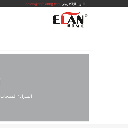
البريد الإلكتروني:
helen@dgfaxiang.com
أ
المنزل
المنتجات
/
/