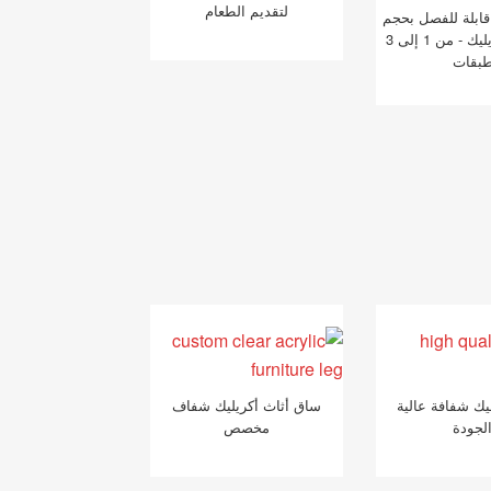
لتقديم الطعام
قابلة للفصل بحجم
240 مم أكريليك - من 1 إلى 3
بقات
يك شفافة عالية
ساق أثاث أكريليك شفاف
لجودة
مخصص