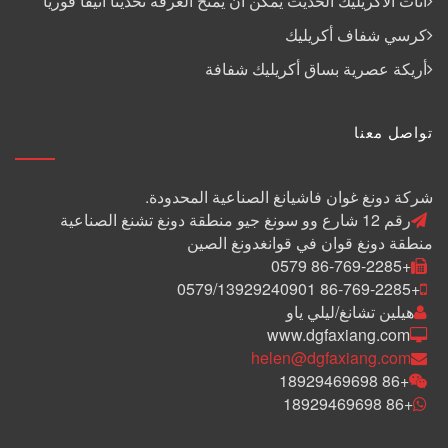
أثاث الأكريليك الحديث يمكن أن يمنح الغرفة تحديثا أنيقا فوريا
كرسي شفاف أكريليك
أريكة عصرية بساق أكريليك شفافة
تواصل معنا
شركة دونغ غوان فاشيانغ الصناعية المحدودة.
رقم 12 شارع وو سونغ جيو منطقة دونغ تشنغ الصناعية
منطقة دونغ قوان في قوانغدونغ الصين
+86-769-2285 0579
+86-769-2285 0579/13929240901
هيلين تشانغ/ليلي ياو
www.dgfaxiang.com
helen@dgfaxiang.com
+86 18929469698
+86 18929469698