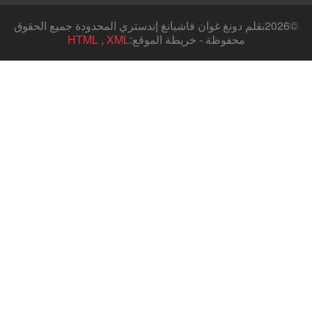
©
2026بقلم دونغ غوان فاشيانغ إندستري المحدودة جميع الحقوق
محفوظة - خريطة الموقع:
XML
,
HTML