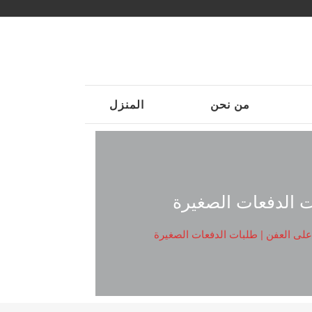
من نحن
المنزل