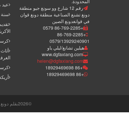
المحدودة.
عيد م
رقم 12 شارع وو سونغ جيو منطقة
سنة جد
دونغ تشنغ الصناعية منطقة دونغ قوان
في قوانغدونغ الصين
تقديم
+86-769-2285 0579
الأكري
+86-769-2285
كرسي
0579/13929240901
هيلين تشانغ/ليلي ياو
أثاث 
www.dgfaxiang.com
الغرفة
helen@dgfaxiang.com
كرسي
+86 18929469698
+86 18929469698
أريكة
©
2026بقلم دونغ غوان فاشيانغ إندستري المحدودة جميع الحقوق محفوظة - خريطة الموقع: