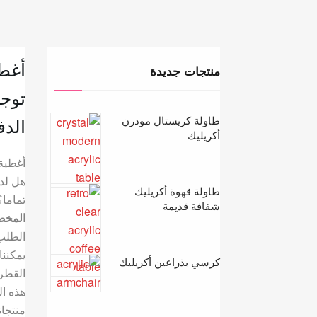
منتجات جديدة
توجد
طاولة كريستال مودرن
الدف
أكريليك
أغطية 
هل لد
طاولة قهوة أكريليك
تماما
شفافة قديمة
المخ
الطلب 
يمكننا
كرسي بذراعين أكريليك
القطر 
هذه ا
منتجات