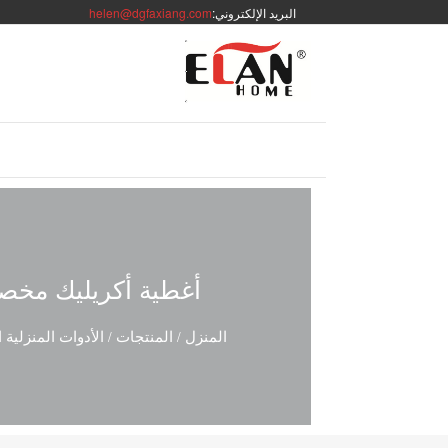
البريد الإلكتروني:
helen@dgfaxiang.com
أغطية أكريليك مخصصة OEM | لا توجد رسوم على العفن | طلبات ال
المنزل
المنتجات
الأدوات المنزلية ا
/
/