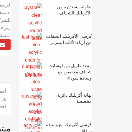
فريدة،
طاولة مستديرة من
ندعم
ط
الأكريليك الشفاف
للشركا
سواء. 
متسقة
كرسي الأكريليك الشفاف
من أزياء الأثاث المنزلي
مقعد طويل من لوسايت
شفاف مخصص مع
وسادة سوداء
أغطي
نهاية أكريليك دائرية
هل 
مخصصة
احص
كرسي أكريليك مع وسادة
منت
زرقاء