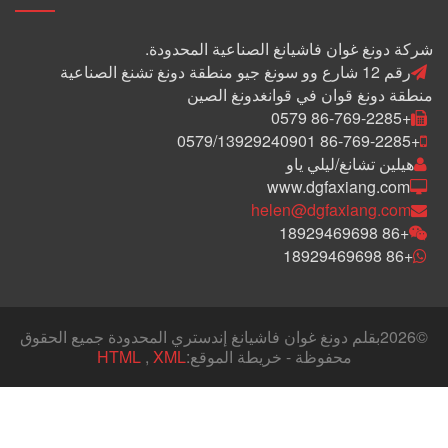
شركة دونغ غوان فاشيانغ الصناعية المحدودة.
رقم 12 شارع وو سونغ جيو منطقة دونغ تشنغ الصناعية
منطقة دونغ قوان في قوانغدونغ الصين
+86-769-2285 0579
+86-769-2285 0579/13929240901
هيلين تشانغ/ليلي ياو
www.dgfaxiang.com
helen@dgfaxiang.com
+86 18929469698
+86 18929469698
©
2026بقلم دونغ غوان فاشيانغ إندستري المحدودة جميع الحقوق
محفوظة - خريطة الموقع:
XML
,
HTML