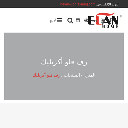
البريد الإلكتروني:
helen@dgfaxiang.com
لانغ
رف فلو أكريليك
المنزل
المنتجات
رف فلو أكريليك
/
/