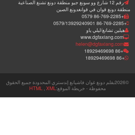
رقم 12 شارع وو سونغ جيو منطقة دونغ تشنغ الصناعية
منطقة دونغ قوان في قوانغدونغ الصين
+86-769-2285 0579
+86-769-2285 0579/13929240901
هيلين تشانغ/ليلي ياو
www.dgfaxiang.com
helen@dgfaxiang.com
+86 18929469698
+86 18929469698
©
2026بقلم دونغ غوان فاشيانغ إندستري المحدودة جميع الحقوق
محفوظة - خريطة الموقع:
XML
,
HTML